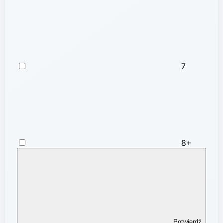
7
8+
Potwierdź